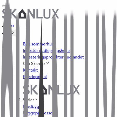
Byg sommerhus
Investér i udlejningshuse
Investeringsprojekter i udlandet
Om Skanlux
Kontakt
Kundeportal
Serier
Medbyg
Byggeprocessen