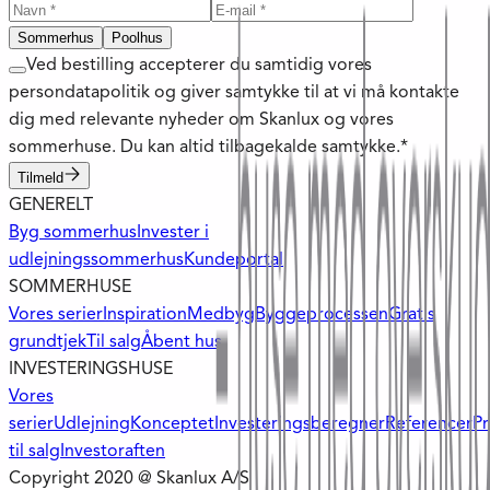
Sommerhus
Poolhus
Ved bestilling accepterer du samtidig vores
persondatapolitik og giver samtykke til at vi må kontakte
dig med relevante nyheder om Skanlux og vores
sommerhuse. Du kan altid tilbagekalde samtykke.*
Tilmeld
GENERELT
Byg sommerhus
Invester i
udlejningssommerhus
Kundeportal
SOMMERHUSE
Vores serier
Inspiration
Medbyg
Byggeprocessen
Gratis
grundtjek
Til salg
Åbent hus
INVESTERINGSHUSE
Vores
serier
Udlejning
Konceptet
Investeringsberegner
Referencer
Pr
til salg
Investoraften
Copyright 2020 @ Skanlux A/S