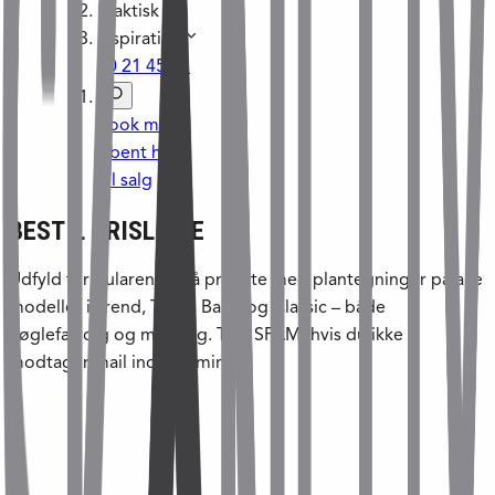
Praktisk
Inspiration
70 21 45 21
Book møde
Åbent hus
Til salg
BESTIL PRISLISTE
Udfyld formularen og få prisliste med plantegninger på alle
modeller i Trend, Trend Basic og Classic – både
nøglefærdig og medbyg. Tjek SPAM, hvis du ikke
modtager mail inden 5 min.