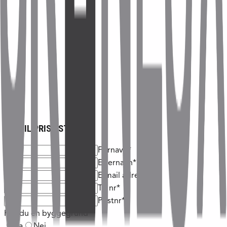
BESTIL PRISLISTE
Fornavn*
Efternavn*
E-mail adresse*
Tlf nr*
Postnr*
Har du en byggegrund*
Ja
Nej