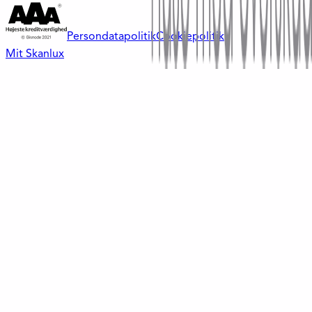
Persondatapolitik
Cookiepolitik
Mit Skanlux