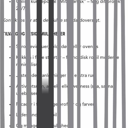
Online kundeportal "Mit Skanlux" – følg dit projekt
24/7
Kontakt os for at få den fulde standardoversigt.
TILVALG OG DESIGNMULIGHEDER
Sprossevinduer, foldedøre eller ovenlys
Køkken i flere stilarter – fra nordisk ro til moderne
minimalisme
Justerede planløsninger og ekstra rum
Aktivitetsrum, anneks eller wellness (spa, sauna,
udebruser)
Facader i forskellige profiler og farver
Ladestander til elbil
Og mange flere muligheder