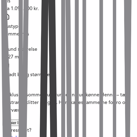
Pris
Fra
1.098.000 kr.
Hustype
Sommerhus
Grund størrelse
1227
m²
Tilladt bolig størrelse
m²
Eksklusive sommerhusgrunde i naturskønne Henne – tæt
på strand, klitter og golf. Her skabes rammerne for ro og
nærvær.
Kopier link
Interesseret?