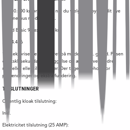
Få 150.000 kr. prisfordel, når du vælger at bygge dit nye
sommerhus med Skanlux.
Trend Basic 94 ex. grund kr.:
2.044.436
*Projektpriserne er baseret på model 94 ex. grund. Prisen
er ekskl. sekundær bebyggelse og ændres ved andre
modeller eller tilpasninger. Der tages forbehold for
prisændringer og ekstra fundering.
TILSLUTNINGER
Offentlig kloak tilslutning:
Inkl.
Elektricitet tilslutning (25 AMP):