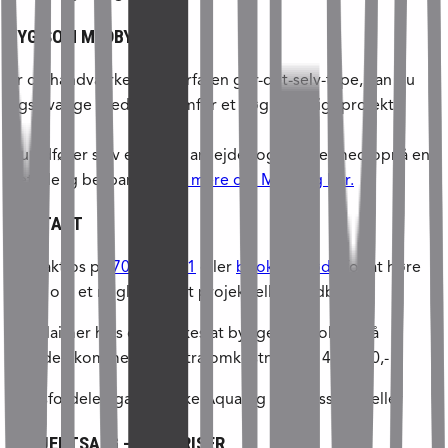
BYG SOM MEDBYG
Er du håndværker eller erfaren gør-det-selv-type, kan du
også vælge Medbyg fremfor et nøglefærdigt projekt.
Du udfører selv en del af arbejdet og kan dermed opnå en
betydelig besparelse.
Se mere om Medbyg her.
KONTAKT
Kontakt os på
70 21 45 21
eller
book et møde
for at høre
mere om et nøglefærdigt projekt eller Medbyg
*Disclaimer hvis der ønskes at bygge et poolhus på
grunden kommer en ekstra omkostning på 400.000,-
**Prisfordelen gælder ikke Aqua og Wellness modeller
PROJEKTSALG – FRA PRISER