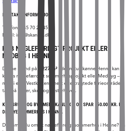
Kontakt os
KONTAKT INFORMATION
Telefon: +45 70 21 45 21
Email: info@skanlux.dk
KØB NØGLEFÆRDIGT PROJEKT ELLER
MEDBYG I HENNE
Denne grund på
1.227 m²
i det naturskønne Henne kan
købes nøglefærdigt sommerhusprojekt eller Medbyg –
midt i et af Vestkystens mest eftertragtede ferieområder
tæt på klitter, skov og Vesterhavet.
KØB GRUND OG BYG MED SKANLUX – OG SPAR 150.000 KR. PÅ
DIT NYE SOMMERHUS I HENNE.
Drømmer du om et nøglefærdigt sommerhus i Henne? Så