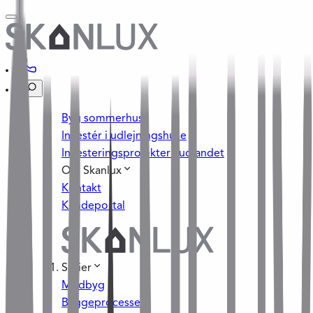
Byg sommerhus
Investér i udlejningshuse
Investeringsprojekter i udlandet
Om Skanlux
Kontakt
Kundeportal
Serier
Medbyg
Byggeprocessen