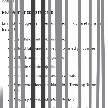
optimalt.
HØJ KVALITET SOM STANDARD
En række vigtige løsninger er allerede inkluderet i prisen
fra start:
SvaneKøkkenet køkken & bad
Vølund luft/vand-varmepumpe med gulvvarme
Velfac træ/alu lavenergivinduer
Unidrain Classic linjeafløb
Hansgrohe vandbesparende armaturer
Superwood facadebeklædning (Trend og Trend
Basic)
Bygget på stedet af erfarne fagfolk