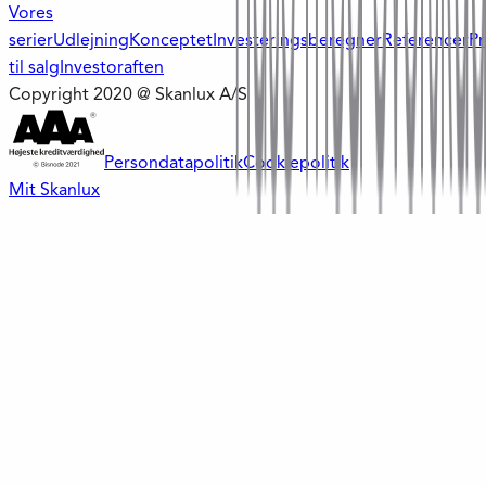
Vores
serier
Udlejning
Konceptet
Investeringsberegner
Referencer
Pr
til salg
Investoraften
Copyright 2020 @ Skanlux A/S
Persondatapolitik
Cookiepolitik
Mit Skanlux