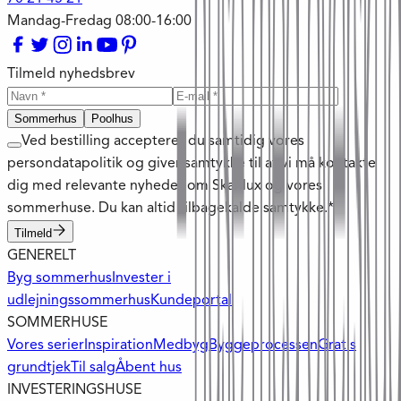
Mandag-Fredag 08:00-16:00
Tilmeld nyhedsbrev
Sommerhus
Poolhus
Ved bestilling accepterer du samtidig vores
persondatapolitik og giver samtykke til at vi må kontakte
dig med relevante nyheder om Skanlux og vores
sommerhuse. Du kan altid tilbagekalde samtykke.*
Tilmeld
GENERELT
Byg sommerhus
Invester i
udlejningssommerhus
Kundeportal
SOMMERHUSE
Vores serier
Inspiration
Medbyg
Byggeprocessen
Gratis
grundtjek
Til salg
Åbent hus
INVESTERINGSHUSE