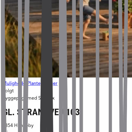
Muligheder
Plantegninger
Solgt
Byggepligt med Skanlux
GL. STRANDVEJ 103
6854
Henneby