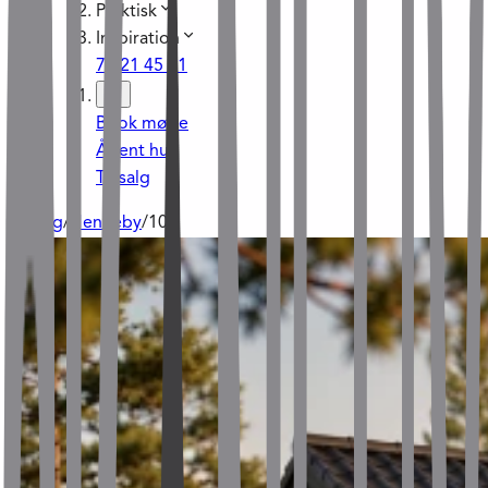
Praktisk
Inspiration
70 21 45 21
Book møde
Åbent hus
Til salg
Til salg
/
Henneby
/
103