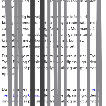
køber du grund og Skanlux-sommerhus som én samlet
løsning.
Vi hjælper dig hele vejen – fra de første idéer til det
færdige sommerhus, hvor du kan nyde roen, naturen og
stemningen ved Henne og Vesterhavet. Med mange års
erfaring i sommerhusbyggeri får du et gennemtænkt
kvalitetshus med fokus på holdbarhed, komfort,
energieffektive løsninger og funktionalitet.
Du kan vælge mellem vores tre sommerhusserier – Trend,
Trend Basic og Classic. Alle modeller tilpasses grunden og
dine ønsker, så planløsning, lysindfald og udsigt udnyttes
optimalt.
Du kan vælge mellem vores tre sommerhusserier –
Trend
,
Trend Basic
og
Classic
. Alle modeller tilpasses grunden og
dine ønsker, så planløsning, lysindfald og udsigt udnyttes