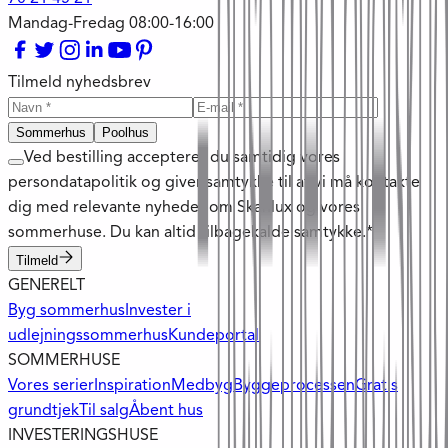
Mandag-Fredag 08:00-16:00
Tilmeld nyhedsbrev
Sommerhus
Poolhus
Ved bestilling accepterer du samtidig vores
persondatapolitik og giver samtykke til at vi må kontakte
dig med relevante nyheder om Skanlux og vores
sommerhuse. Du kan altid tilbagekalde samtykke.*
Tilmeld
GENERELT
Byg sommerhus
Invester i
udlejningssommerhus
Kundeportal
SOMMERHUSE
Vores serier
Inspiration
Medbyg
Byggeprocessen
Gratis
grundtjek
Til salg
Åbent hus
INVESTERINGSHUSE