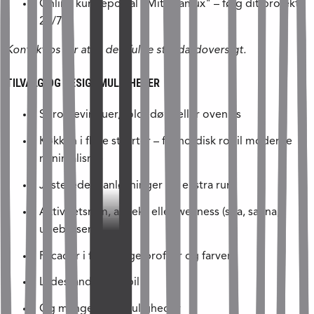
Online kundeportal "Mit Skanlux" – følg dit projekt
24/7
Kontakt os for at få den fulde standardoversigt.
TILVALG OG DESIGNMULIGHEDER
Sprossevinduer, foldedøre eller ovenlys
Køkken i flere stilarter – fra nordisk ro til moderne
minimalisme
Justerede planløsninger og ekstra rum
Aktivitetsrum, anneks eller wellness (spa, sauna,
udebruser)
Facader i forskellige profiler og farver
Ladestander til elbil
Og mange flere muligheder