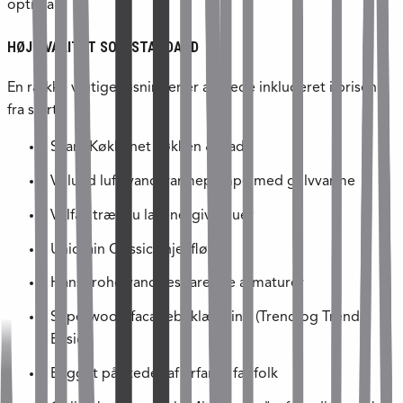
optimalt.
HØJ KVALITET SOM STANDARD
En række vigtige løsninger er allerede inkluderet i prisen
fra start:
SvaneKøkkenet køkken & bad
Vølund luft/vand-varmepumpe med gulvvarme
Velfac træ/alu lavenergivinduer
Unidrain Classic linjeafløb
Hansgrohe vandbesparende armaturer
Superwood facadebeklædning (Trend og Trend
Basic)
Bygget på stedet af erfarne fagfolk