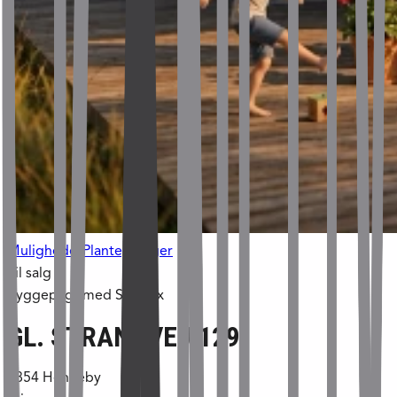
Muligheder
Plantegninger
Til salg
Byggepligt med Skanlux
GL. STRANDVEJ 129
6854
Henneby