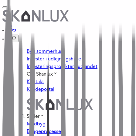
Byg sommerhus
Investér i udlejningshuse
Investeringsprojekter i udlandet
Om Skanlux
Kontakt
Kundeportal
Serier
Medbyg
Byggeprocessen