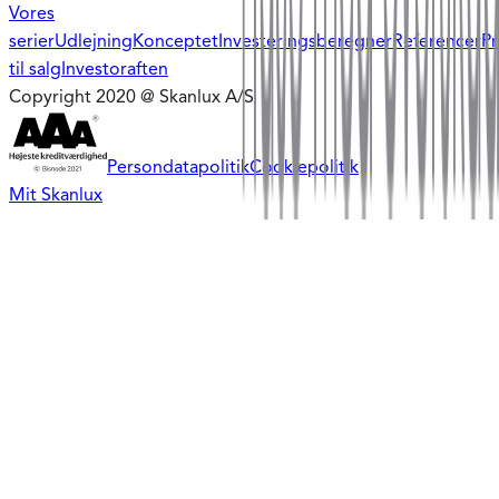
Vores
serier
Udlejning
Konceptet
Investeringsberegner
Referencer
Pr
til salg
Investoraften
Copyright 2020 @ Skanlux A/S
Persondatapolitik
Cookiepolitik
Mit Skanlux