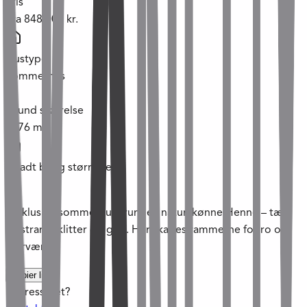
Pris
Fra
848.000 kr.
Hustype
Sommerhus
Grund størrelse
1276
m²
Tilladt bolig størrelse
m²
Eksklusive sommerhusgrunde i naturskønne Henne – tæt
på strand, klitter og golf. Her skabes rammerne for ro og
nærvær.
Kopier link
Interesseret?