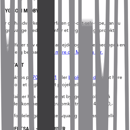
BYG SOM MEDBYG
Er du håndværker eller erfaren gør-det-selv-type, kan du
også vælge Medbyg fremfor et nøglefærdigt projekt.
Du udfører selv en del af arbejdet og kan dermed opnå en
betydelig besparelse.
Se mere om Medbyg her.
KONTAKT
Kontakt os på
70 21 45 21
eller
book et møde
for at høre
mere om et nøglefærdigt projekt eller Medbyg
*Disclaimer hvis der ønskes at bygge et poolhus på
grunden kommer en ekstra omkostning på 400.000,-
**Prisfordelen gælder ikke Aqua og Wellness modeller
PROJEKTSALG – FRA PRISER