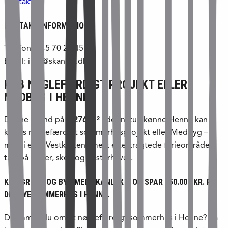
Kontakt os
KONTAKT INFORMATION
Telefon: +45 70 21 45 21
Email: info@skanlux.dk
KØB NØGLEFÆRDIGT PROJEKT ELLER
MEDBYG I HENNE
Denne grund på
1.276 m²
i det naturskønne Henne kan
købes nøglefærdigt sommerhusprojekt eller Medbyg –
midt i et af Vestkystens mest eftertragtede ferieområder
tæt på klitter, skov og Vesterhavet.
KØB GRUND OG BYG MED SKANLUX – OG SPAR 150.000 KR. PÅ
DIT NYE SOMMERHUS I HENNE.
Drømmer du om et nøglefærdigt sommerhus i Henne? Så