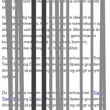
køber du grund og Skanlux-sommerhus som én samlet
løsning.
Vi hjælper dig hele vejen – fra de første idéer til det
færdige sommerhus, hvor du kan nyde roen, naturen og
stemningen ved Henne og Vesterhavet. Med mange års
erfaring i sommerhusbyggeri får du et gennemtænkt
kvalitetshus med fokus på holdbarhed, komfort,
energieffektive løsninger og funktionalitet.
Du kan vælge mellem vores tre sommerhusserier – Trend,
Trend Basic og Classic. Alle modeller tilpasses grunden og
dine ønsker, så planløsning, lysindfald og udsigt udnyttes
optimalt.
Du kan vælge mellem vores tre sommerhusserier –
Trend
,
Trend Basic
og
Classic
. Alle modeller tilpasses grunden og
dine ønsker, så planløsning, lysindfald og udsigt udnyttes