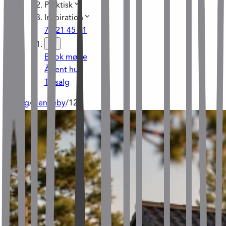
Praktisk
Inspiration
70 21 45 21
Book møde
Åbent hus
Til salg
Til salg
/
Henneby
/
129