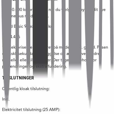
Få 150.000 kr. prisfordel, når du vælger at bygge dit nye
sommerhus med Skanlux.
Trend Basic 94 ex. grund kr.:
2.044.436
*Projektpriserne er baseret på model 94 ex. grund. Prisen
er ekskl. sekundær bebyggelse og ændres ved andre
modeller eller tilpasninger. Der tages forbehold for
prisændringer og ekstra fundering.
TILSLUTNINGER
Offentlig kloak tilslutning:
Inkl.
Elektricitet tilslutning (25 AMP):