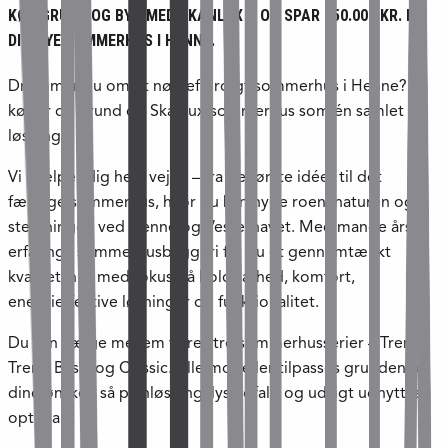
KØB GRUND OG BYG MED SKANLUX – OG SPAR 150.000 KR. PÅ
DIT NYE SOMMERHUS I HENNE.
Drømmer du om et nøglefærdigt sommerhus i Henne? Så
køber du grund og Skanlux-sommerhus som én samlet
løsning.
Vi hjælper dig hele vejen – fra de første idéer til det
færdige sommerhus, hvor du kan nyde roen, naturen og
stemningen ved Henne og Vesterhavet. Med mange års
erfaring i sommerhusbyggeri får du et gennemtænkt
kvalitetshus med fokus på holdbarhed, komfort,
energieffektive løsninger og funktionalitet.
Du kan vælge mellem vores tre sommerhusserier – Trend,
Trend Basic og Classic. Alle modeller tilpasses grunden og
dine ønsker, så planløsning, lysindfald og udsigt udnyttes
optimalt.