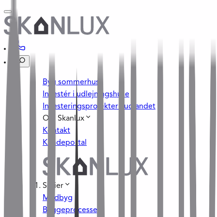
Byg sommerhus
Investér i udlejningshuse
Investeringsprojekter i udlandet
Om Skanlux
Kontakt
Kundeportal
Serier
Medbyg
Byggeprocessen