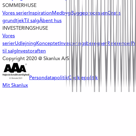
SOMMERHUSE
Vores serier
Inspiration
Medbyg
Byggeprocessen
Gratis
grundtjek
Til salg
Åbent hus
INVESTERINGSHUSE
Vores
serier
Udlejning
Konceptet
Investeringsberegner
Referencer
Pr
til salg
Investoraften
Copyright 2020 @ Skanlux A/S
Persondatapolitik
Cookiepolitik
Mit Skanlux