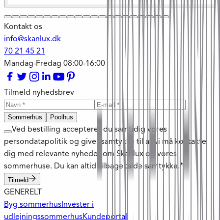
Kontakt os
info@skanlux.dk
70 21 45 21
Mandag-Fredag 08:00-16:00
Tilmeld nyhedsbrev
Sommerhus
Poolhus
Ved bestilling accepterer du samtidig vores
persondatapolitik og giver samtykke til at vi må kontakte
dig med relevante nyheder om Skanlux og vores
sommerhuse. Du kan altid tilbagekalde samtykke.*
Tilmeld
GENERELT
Byg sommerhus
Invester i
udlejningssommerhus
Kundeportal