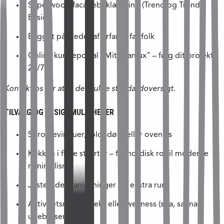
Superwood facadebeklædning (Trend og Trend
Basic)
Bygget på stedet af erfarne fagfolk
Online kundeportal "Mit Skanlux" – følg dit projekt
24/7
Kontakt os for at få den fulde standardoversigt.
TILVALG OG DESIGNMULIGHEDER
Sprossevinduer, foldedøre eller ovenlys
Køkken i flere stilarter – fra nordisk ro til moderne
minimalisme
Justerede planløsninger og ekstra rum
Aktivitetsrum, anneks eller wellness (spa, sauna,
udebruser)