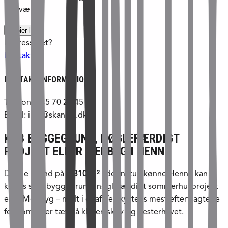
nærvær.
Kopier link
Interesseret?
Kontakt os
KONTAKT INFORMATION
Telefon: +45 70 21 45 21
Email: info@skanlux.dk
KØB BYGGEGRUND, NØGLEFÆRDIGT
PROJEKT ELLER MEDBYG I HENNE
Denne grund på
1.310 m²
i det naturskønne Henne kan
købes som byggegrund, nøglefærdigt sommerhusprojekt
eller Medbyg – midt i et af Vestkystens mest eftertragtede
ferieområder tæt på klitter, skov og Vesterhavet.