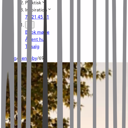
Praktisk
Inspiration
70 21 45 21
Book møde
Åbent hus
Til salg
Til salg
/
Henneby
/
69