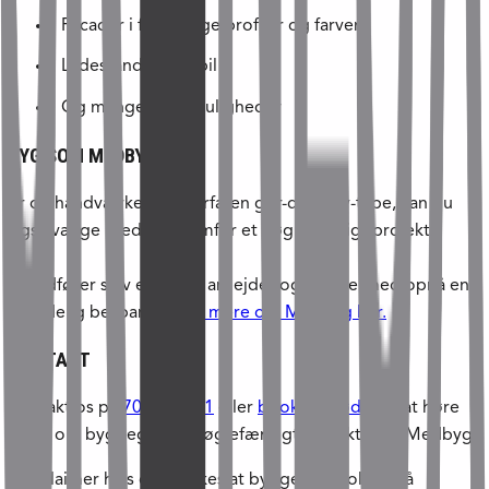
Facader i forskellige profiler og farver
Ladestander til elbil
Og mange flere muligheder
BYG SOM MEDBYG
Er du håndværker eller erfaren gør-det-selv-type, kan du
også vælge Medbyg fremfor et nøglefærdigt projekt.
Du udfører selv en del af arbejdet og kan dermed opnå en
betydelig besparelse.
Se mere om Medbyg her.
KONTAKT
Kontakt os på
70 21 45 21
eller
book et møde
for at høre
mere om byggegrund, nøglefærdigt projekt eller Medbyg
*Disclaimer hvis der ønskes at bygge et poolhus på