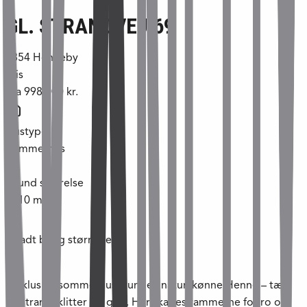
GL. STRANDVEJ 69
6854
Henneby
Pris
Fra
998.000 kr.
Hustype
Sommerhus
Grund størrelse
1310
m²
Tilladt bolig størrelse
m²
Eksklusive sommerhusgrunde i naturskønne Henne – tæt
på strand, klitter og golf. Her skabes rammerne for ro og