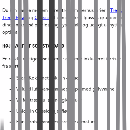
Du kan vælge mellem vores tre sommerhusserier –
Trend
,
Trend Basic
og
Classic
. Alle modeller tilpasses grunden og
dine ønsker, så planløsning, lysindfald og udsigt udnyttes
optimalt.
HØJ KVALITET SOM STANDARD
En række vigtige løsninger er allerede inkluderet i prisen
fra start:
SvaneKøkkenet køkken & bad
Vølund luft/vand-varmepumpe med gulvvarme
Velfac træ/alu lavenergivinduer
Unidrain Classic linjeafløb
Hansgrohe vandbesparende armaturer