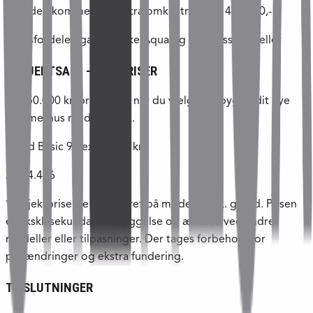
grunden kommer en ekstra omkostning på 400.000,-
**Prisfordelen gælder ikke Aqua og Wellness modeller
PROJEKTSALG – FRA PRISER
Få 150.000 kr. prisfordel, når du vælger at bygge dit nye
sommerhus med Skanlux.
Trend Basic 94 ex. grund kr.:
2.044.436
*Projektpriserne er baseret på model 94 ex. grund. Prisen
er ekskl. sekundær bebyggelse og ændres ved andre
modeller eller tilpasninger. Der tages forbehold for
prisændringer og ekstra fundering.
TILSLUTNINGER