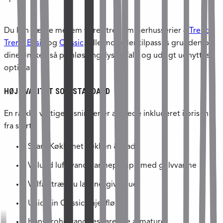
Du kan vælge mellem vores tre sommerhusserier –
Trend
,
Trend Basic
og
Classic
. Alle modeller tilpasses grunden og
dine ønsker, så planløsning, lysindfald og udsigt udnyttes
optimalt.
HØJ KVALITET SOM STANDARD
En række vigtige løsninger er allerede inkluderet i prisen
fra start:
SvaneKøkkenet køkken & bad
Vølund luft/vand-varmepumpe med gulvvarme
Velfac træ/alu lavenergivinduer
Unidrain Classic linjeafløb
Hansgrohe vandbesparende armaturer