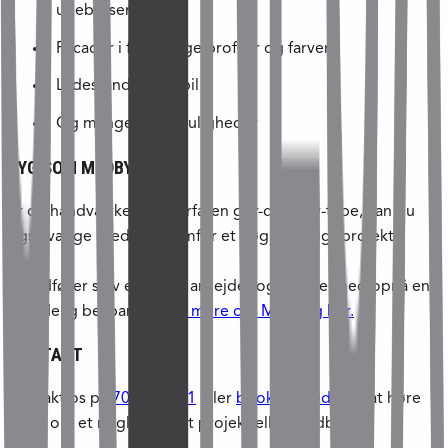
udebruser)
Facader i forskellige profiler og farver
Ladestander til elbil
Og mange flere muligheder
BYG SOM MEDBYG
Er du håndværker eller erfaren gør-det-selv-type, kan du
også vælge Medbyg fremfor et nøglefærdigt projekt.
Du udfører selv en del af arbejdet og kan dermed opnå en
betydelig besparelse.
Se mere om Medbyg her.
KONTAKT
Kontakt os på
70 21 45 21
eller
book et møde
for at høre
mere om et nøglefærdigt projekt eller Medbyg