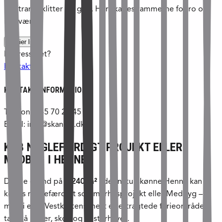
på strand, klitter og golf. Her skabes rammerne for ro og
nærvær.
Kopier link
Interesseret?
Kontakt os
KONTAKT INFORMATION
Telefon: +45 70 21 45 21
Email: info@skanlux.dk
KØB NØGLEFÆRDIGT PROJEKT ELLER
MEDBYG I HENNE
Denne grund på
1.240 m²
i det naturskønne Henne kan
købes nøglefærdigt sommerhusprojekt eller Medbyg –
midt i et af Vestkystens mest eftertragtede ferieområder
tæt på klitter, skov og Vesterhavet.