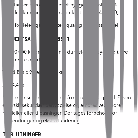
*Disclaimer hvis der ønskes at bygge et poolhus på
grunden kommer en ekstra omkostning på 400.000,-
**Prisfordelen gælder ikke Aqua og Wellness modeller
PROJEKTSALG – FRA PRISER
Få 150.000 kr. prisfordel, når du vælger at bygge dit nye
sommerhus med Skanlux.
Trend Basic 94 ex. grund kr.:
2.044.436
*Projektpriserne er baseret på model 94 ex. grund. Prisen
er ekskl. sekundær bebyggelse og ændres ved andre
modeller eller tilpasninger. Der tages forbehold for
prisændringer og ekstra fundering.
TILSLUTNINGER