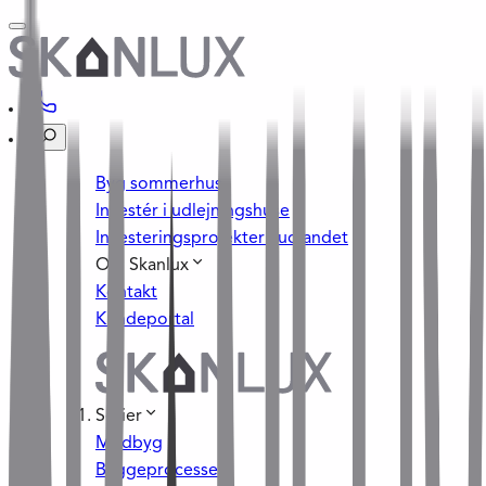
Byg sommerhus
Investér i udlejningshuse
Investeringsprojekter i udlandet
Om Skanlux
Kontakt
Kundeportal
Serier
Medbyg
Byggeprocessen