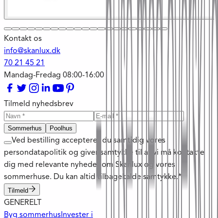
Kontakt os
info@skanlux.dk
70 21 45 21
Mandag-Fredag 08:00-16:00
Tilmeld nyhedsbrev
Sommerhus
Poolhus
Ved bestilling accepterer du samtidig vores
persondatapolitik og giver samtykke til at vi må kontakte
dig med relevante nyheder om Skanlux og vores
sommerhuse. Du kan altid tilbagekalde samtykke.*
Tilmeld
GENERELT
Byg sommerhus
Invester i