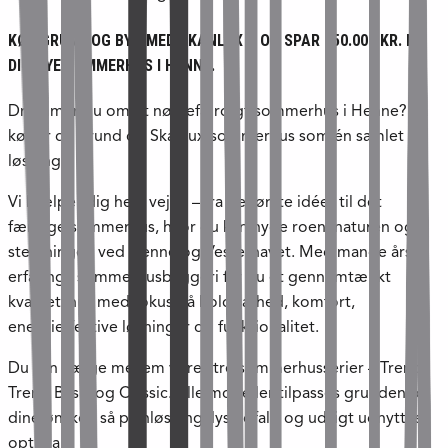
KØB GRUND OG BYG MED SKANLUX – OG SPAR 150.000 KR. PÅ
DIT NYE SOMMERHUS I HENNE.
Drømmer du om et nøglefærdigt sommerhus i Henne? Så
køber du grund og Skanlux-sommerhus som én samlet
løsning.
Vi hjælper dig hele vejen – fra de første idéer til det
færdige sommerhus, hvor du kan nyde roen, naturen og
stemningen ved Henne og Vesterhavet. Med mange års
erfaring i sommerhusbyggeri får du et gennemtænkt
kvalitetshus med fokus på holdbarhed, komfort,
energieffektive løsninger og funktionalitet.
Du kan vælge mellem vores tre sommerhusserier – Trend,
Trend Basic og Classic. Alle modeller tilpasses grunden og
dine ønsker, så planløsning, lysindfald og udsigt udnyttes
optimalt.