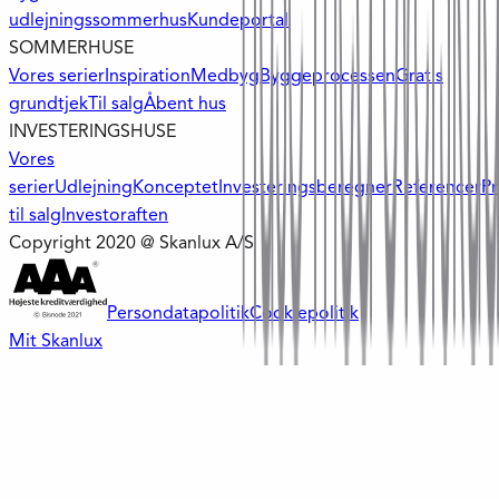
udlejningssommerhus
Kundeportal
SOMMERHUSE
Vores serier
Inspiration
Medbyg
Byggeprocessen
Gratis
grundtjek
Til salg
Åbent hus
INVESTERINGSHUSE
Vores
serier
Udlejning
Konceptet
Investeringsberegner
Referencer
Pr
til salg
Investoraften
Copyright 2020 @ Skanlux A/S
Persondatapolitik
Cookiepolitik
Mit Skanlux