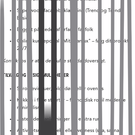
Superwood facadebeklædning (Trend og Trend
Basic)
Bygget på stedet af erfarne fagfolk
Online kundeportal "Mit Skanlux" – følg dit projekt
24/7
Kontakt os for at få den fulde standardoversigt.
TILVALG OG DESIGNMULIGHEDER
Sprossevinduer, foldedøre eller ovenlys
Køkken i flere stilarter – fra nordisk ro til moderne
minimalisme
Justerede planløsninger og ekstra rum
Aktivitetsrum, anneks eller wellness (spa, sauna,