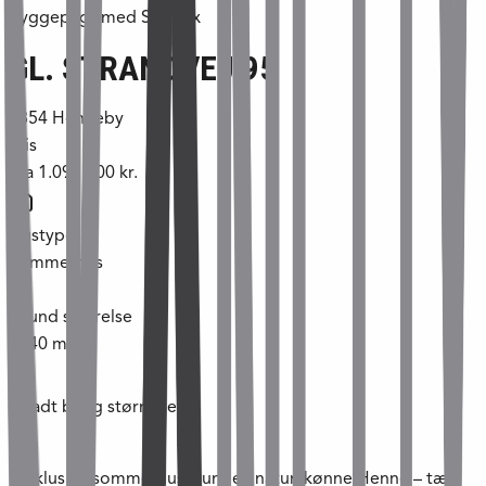
Byggepligt med Skanlux
GL. STRANDVEJ 95
6854
Henneby
Pris
Fra
1.098.000 kr.
Hustype
Sommerhus
Grund størrelse
1240
m²
Tilladt bolig størrelse
m²
Eksklusive sommerhusgrunde i naturskønne Henne – tæt