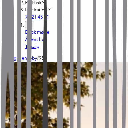
Praktisk
Inspiration
70 21 45 21
Book møde
Åbent hus
Til salg
Til salg
/
Henneby
/
95