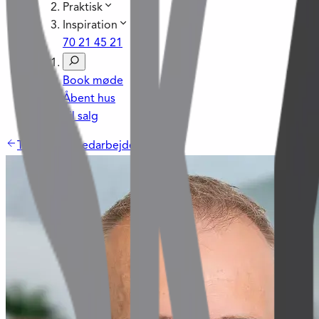
Praktisk
Inspiration
70 21 45 21
Book møde
Åbent hus
Til salg
Tilbage til Medarbejdere