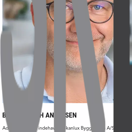
BJØRN KROGH ANDERSEN
Adm. direktør & indehaver - Skanlux Byggefirma A/S og Ska