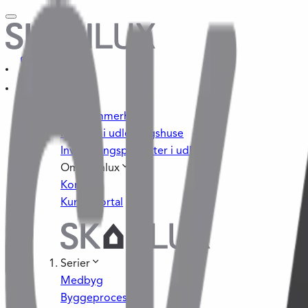
Byg sommerhus
Investér i udlejningshuse
Investeringsprojekter i udlandet
Om Skanlux
Kontakt
Kundeportal
Serier
Medbyg
Byggeprocessen