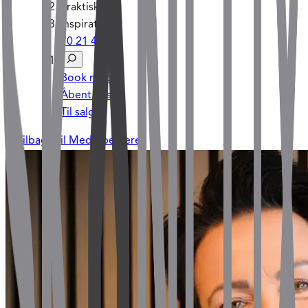
Praktisk
Inspiration
70 21 45 21
Book møde
Åbent hus
Til salg
Tilbage til Medarbejdere