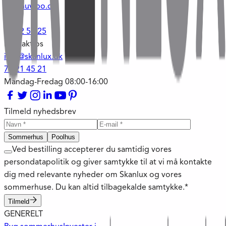
hg@nuvibo.dk
-
36 22 59 25
Kontakt os
info@skanlux.dk
70 21 45 21
Mandag-Fredag 08:00-16:00
Tilmeld nyhedsbrev
Sommerhus
Poolhus
Ved bestilling accepterer du samtidig vores
persondatapolitik og giver samtykke til at vi må kontakte
dig med relevante nyheder om Skanlux og vores
sommerhuse. Du kan altid tilbagekalde samtykke.*
Tilmeld
GENERELT