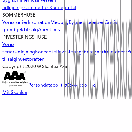
Byg sommerhus
Invester i
udlejningssommerhus
Kundeportal
SOMMERHUSE
Vores serier
Inspiration
Medbyg
Byggeprocessen
Gratis
grundtjek
Til salg
Åbent hus
INVESTERINGSHUSE
Vores
serier
Udlejning
Konceptet
Investeringsberegner
Referencer
Pr
til salg
Investoraften
Copyright 2020 @ Skanlux A/S
Persondatapolitik
Cookiepolitik
Mit Skanlux