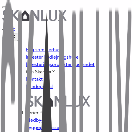
Byg sommerhus
Investér i udlejningshuse
Investeringsprojekter i udlandet
Om Skanlux
Kontakt
Kundeportal
Serier
Medbyg
Byggeprocessen