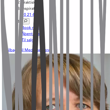
Praktisk
Inspiration
70 21 45 21
Book møde
Åbent hus
Til salg
Tilbage til Medarbejdere