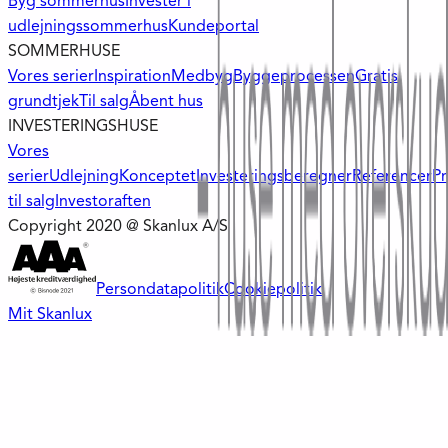
Byg sommerhus
Invester i
udlejningssommerhus
Kundeportal
SOMMERHUSE
Vores serier
Inspiration
Medbyg
Byggeprocessen
Gratis
grundtjek
Til salg
Åbent hus
INVESTERINGSHUSE
Vores
serier
Udlejning
Konceptet
Investeringsberegner
Referencer
Pr
til salg
Investoraften
Copyright 2020 @ Skanlux A/S
Persondatapolitik
Cookiepolitik
Mit Skanlux