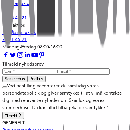
ib@skanlux.dk
-
60 35 45 21
Kontakt os
info@skanlux.dk
70 21 45 21
Mandag-Fredag 08:00-16:00
Tilmeld nyhedsbrev
Sommerhus
Poolhus
Ved bestilling accepterer du samtidig vores
persondatapolitik og giver samtykke til at vi må kontakte
dig med relevante nyheder om Skanlux og vores
sommerhuse. Du kan altid tilbagekalde samtykke.*
Tilmeld
GENERELT