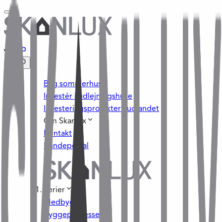
Byg sommerhus
Investér i udlejningshuse
Investeringsprojekter i udlandet
Om Skanlux
Kontakt
Kundeportal
Serier
Medbyg
Byggeprocessen