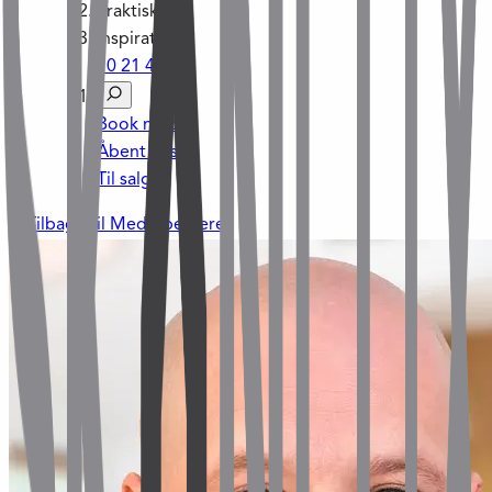
Praktisk
Inspiration
70 21 45 21
Book møde
Åbent hus
Til salg
Tilbage til Medarbejdere