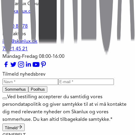
og Skanlux Group
kk@skanlux.dk
-
51 90 84 78
Kontakt os
info@skanlux.dk
70 21 45 21
Mandag-Fredag 08:00-16:00
Tilmeld nyhedsbrev
Sommerhus
Poolhus
Ved bestilling accepterer du samtidig vores
persondatapolitik og giver samtykke til at vi må kontakte
dig med relevante nyheder om Skanlux og vores
sommerhuse. Du kan altid tilbagekalde samtykke.*
Tilmeld