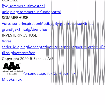
GENERELT
Byg sommerhus
Invester i
udlejningssommerhus
Kundeportal
SOMMERHUSE
Vores serier
Inspiration
Medbyg
Byggeprocessen
Gratis
grundtjek
Til salg
Åbent hus
INVESTERINGSHUSE
Vores
serier
Udlejning
Konceptet
Investeringsberegner
Referencer
Pr
til salg
Investoraften
Copyright 2020 @ Skanlux A/S
Persondatapolitik
Cookiepolitik
Mit Skanlux