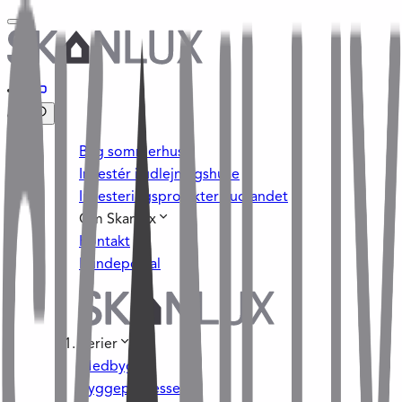
Byg sommerhus
Investér i udlejningshuse
Investeringsprojekter i udlandet
Om Skanlux
Kontakt
Kundeportal
Serier
Medbyg
Byggeprocessen