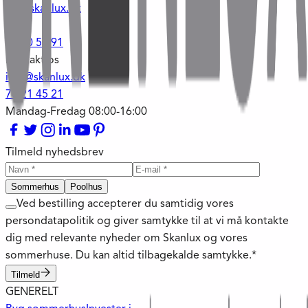
plk@skanlux.dk
-
53 60 50 91
Kontakt os
info@skanlux.dk
70 21 45 21
Mandag-Fredag 08:00-16:00
Tilmeld nyhedsbrev
Sommerhus
Poolhus
Ved bestilling accepterer du samtidig vores
persondatapolitik og giver samtykke til at vi må kontakte
dig med relevante nyheder om Skanlux og vores
sommerhuse. Du kan altid tilbagekalde samtykke.*
Tilmeld
GENERELT