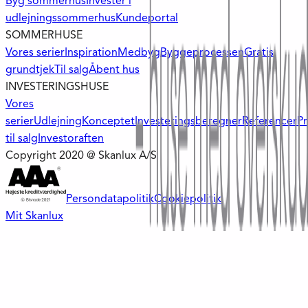
Byg sommerhus
Invester i
udlejningssommerhus
Kundeportal
SOMMERHUSE
Vores serier
Inspiration
Medbyg
Byggeprocessen
Gratis
grundtjek
Til salg
Åbent hus
INVESTERINGSHUSE
Vores
serier
Udlejning
Konceptet
Investeringsberegner
Referencer
Pr
til salg
Investoraften
Copyright 2020 @ Skanlux A/S
Persondatapolitik
Cookiepolitik
Mit Skanlux