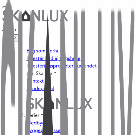
Byg sommerhus
Investér i udlejningshuse
Investeringsprojekter i udlandet
Om Skanlux
Kontakt
Kundeportal
Serier
Medbyg
Byggeprocessen