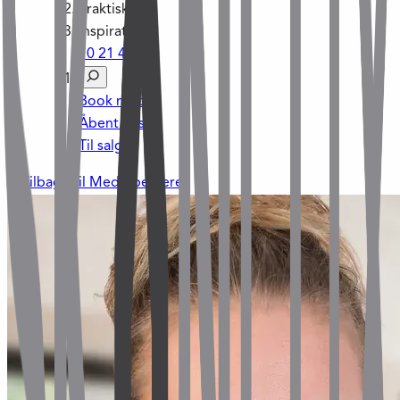
Praktisk
Inspiration
70 21 45 21
Book møde
Åbent hus
Til salg
Tilbage til Medarbejdere