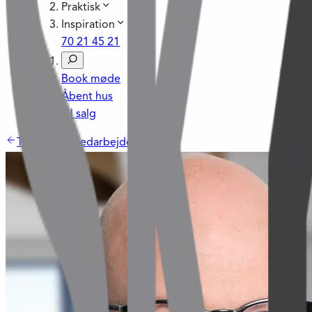
Praktisk
Inspiration
70 21 45 21
Book møde
Åbent hus
Til salg
Tilbage til Medarbejdere