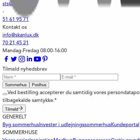
sts@skanlux.dk
-
51 61 95 71
Kontakt os
info@skanlux.dk
70 21 45 21
Mandag-Fredag 08:00-16:00
Tilmeld nyhedsbrev
Sommerhus
Poolhus
Ved bestilling accepterer du samtidig vores persondatapo
tilbagekalde samtykke.*
Tilmeld
GENERELT
Byg sommerhus
Invester i udlejningssommerhus
Kundeportal
SOMMERHUSE