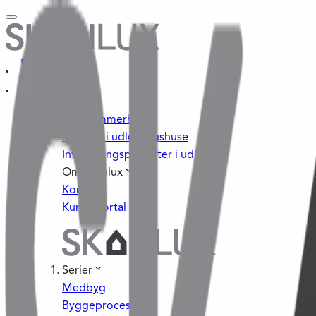
Byg sommerhus
Investér i udlejningshuse
Investeringsprojekter i udlandet
Om Skanlux
Kontakt
Kundeportal
Serier
Medbyg
Byggeprocessen