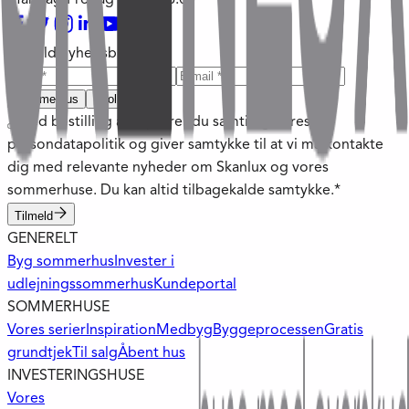
Tilmeld nyhedsbrev
Sommerhus
Poolhus
Ved bestilling accepterer du samtidig vores
persondatapolitik og giver samtykke til at vi må kontakte
dig med relevante nyheder om Skanlux og vores
sommerhuse. Du kan altid tilbagekalde samtykke.*
Tilmeld
GENERELT
Byg sommerhus
Invester i
udlejningssommerhus
Kundeportal
SOMMERHUSE
Vores serier
Inspiration
Medbyg
Byggeprocessen
Gratis
grundtjek
Til salg
Åbent hus
INVESTERINGSHUSE
Vores