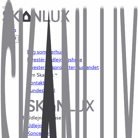
Byg sommerhus
Investér i udlejningshuse
Investeringsprojekter i udlandet
Om Skanlux
Kontakt
Kundeportal
Udlejningshuse
Udlejning
Konceptet