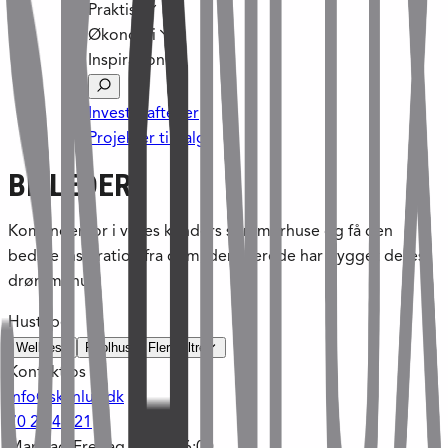
Praktisk
Økonomi
Inspiration
Investoraftener
Projekter til salg
BILLEDER
Kom indenfor i vores kunders sommerhuse og få den
bedste inspiration fra dem, der allerede har bygget deres
drømmehus.
Hustype
Wellness
Poolhus
Flere filtre
Kontakt os
info@skanlux.dk
70 21 45 21
Mandag-Fredag 08:00-16:00