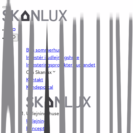
Byg sommerhus
Investér i udlejningshuse
Investeringsprojekter i udlandet
Om Skanlux
Kontakt
Kundeportal
Udlejningshuse
Udlejning
Konceptet