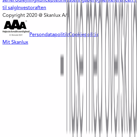
serier
Udlejning
Konceptet
Investeringsberegner
Referencer
Pr
til salg
Investoraften
Copyright 2020 @ Skanlux A/S
Persondatapolitik
Cookiepolitik
Mit Skanlux