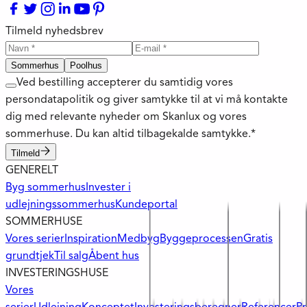
Tilmeld nyhedsbrev
Sommerhus
Poolhus
Ved bestilling accepterer du samtidig vores
persondatapolitik og giver samtykke til at vi må kontakte
dig med relevante nyheder om Skanlux og vores
sommerhuse. Du kan altid tilbagekalde samtykke.*
Tilmeld
GENERELT
Byg sommerhus
Invester i
udlejningssommerhus
Kundeportal
SOMMERHUSE
Vores serier
Inspiration
Medbyg
Byggeprocessen
Gratis
grundtjek
Til salg
Åbent hus
INVESTERINGSHUSE
Vores