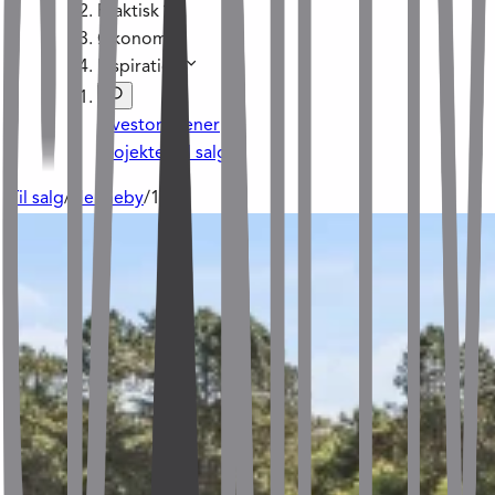
Praktisk
Økonomi
Inspiration
Investoraftener
Projekter til salg
Til salg
/
Henneby
/
119