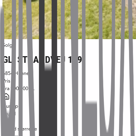
Solgt
GL. STRANDVEJ 119
6854
Henne
Pris
Fra
900.000 kr.
Hustype
grund
Grund størrelse