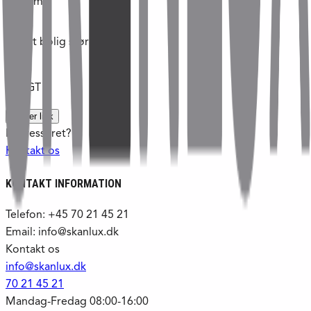
1256
m²
Tilladt bolig størrelse
m²
SOLGT
Kopier link
Interesseret?
Kontakt os
KONTAKT INFORMATION
Telefon: +45 70 21 45 21
Email: info@skanlux.dk
Kontakt os
info@skanlux.dk
70 21 45 21
Mandag-Fredag 08:00-16:00