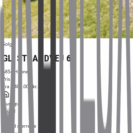
Solgt
GL. STRANDVEJ 66
6854
Henne
Pris
Fra
1.400.000 kr.
Hustype
grund
Grund størrelse