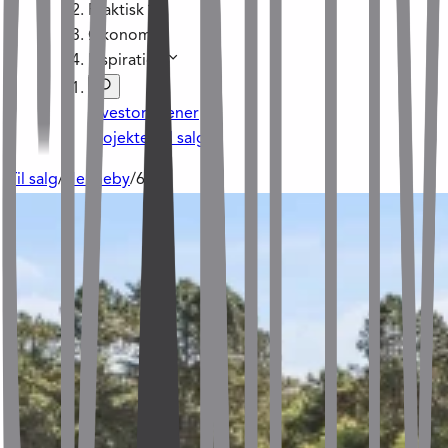
Praktisk
Økonomi
Inspiration
Investoraftener
Projekter til salg
Til salg
/
Henneby
/
66