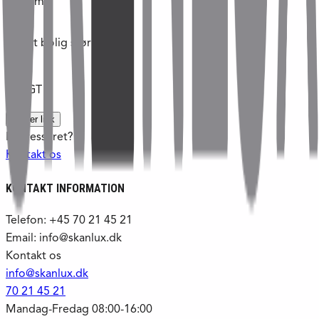
2498
m²
Tilladt bolig størrelse
m²
SOLGT
Kopier link
Interesseret?
Kontakt os
KONTAKT INFORMATION
Telefon: +45 70 21 45 21
Email: info@skanlux.dk
Kontakt os
info@skanlux.dk
70 21 45 21
Mandag-Fredag 08:00-16:00