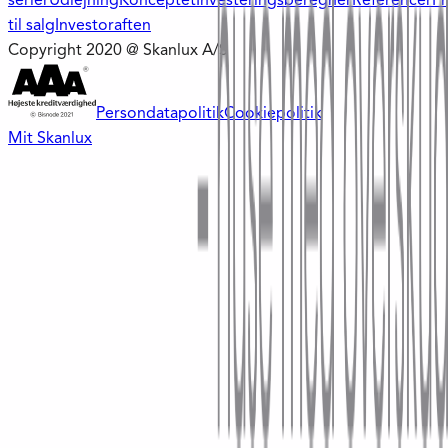
serier
Udlejning
Konceptet
Investeringsberegner
Referencer
Pr
til salg
Investoraften
Copyright 2020 @ Skanlux A/S
Persondatapolitik
Cookiepolitik
Mit Skanlux