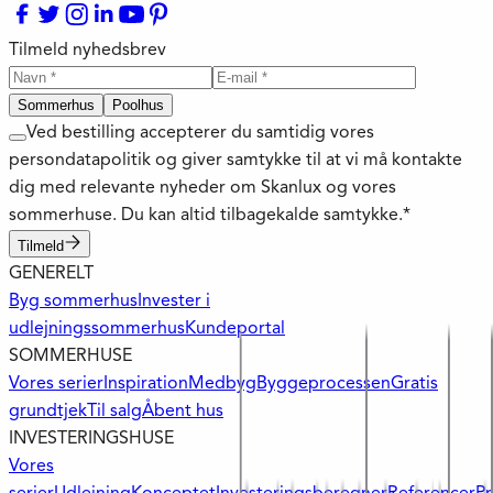
Tilmeld nyhedsbrev
Sommerhus
Poolhus
Ved bestilling accepterer du samtidig vores
persondatapolitik og giver samtykke til at vi må kontakte
dig med relevante nyheder om Skanlux og vores
sommerhuse. Du kan altid tilbagekalde samtykke.*
Tilmeld
GENERELT
Byg sommerhus
Invester i
udlejningssommerhus
Kundeportal
SOMMERHUSE
Vores serier
Inspiration
Medbyg
Byggeprocessen
Gratis
grundtjek
Til salg
Åbent hus
INVESTERINGSHUSE
Vores