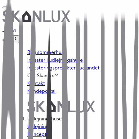
Byg sommerhus
Investér i udlejningshuse
Investeringsprojekter i udlandet
Om Skanlux
Kontakt
Kundeportal
Udlejningshuse
Udlejning
Konceptet