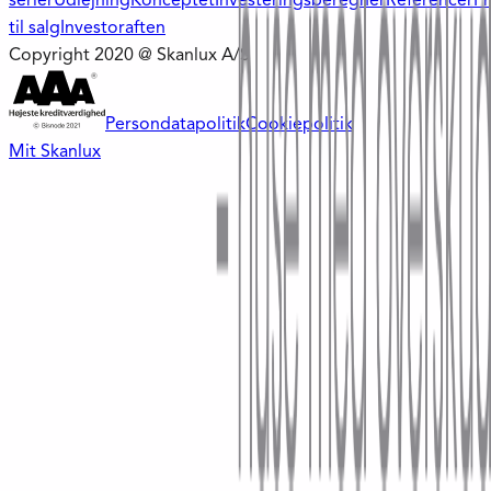
serier
Udlejning
Konceptet
Investeringsberegner
Referencer
Pr
til salg
Investoraften
Copyright 2020 @ Skanlux A/S
Persondatapolitik
Cookiepolitik
Mit Skanlux