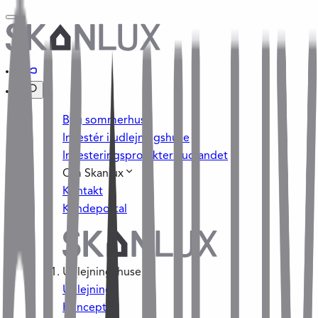
Byg sommerhus
Investér i udlejningshuse
Investeringsprojekter i udlandet
Om Skanlux
Kontakt
Kundeportal
Udlejningshuse
Udlejning
Konceptet