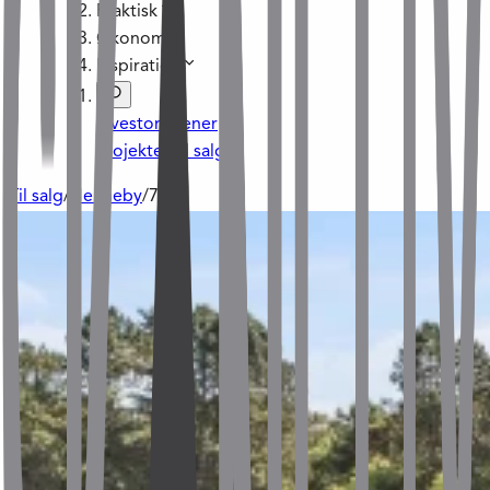
Praktisk
Økonomi
Inspiration
Investoraftener
Projekter til salg
Til salg
/
Henneby
/
74