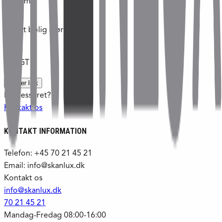
2449
m²
Tilladt bolig størrelse
m²
SOLGT
Kopier link
Interesseret?
Kontakt os
KONTAKT INFORMATION
Telefon: +45 70 21 45 21
Email: info@skanlux.dk
Kontakt os
info@skanlux.dk
70 21 45 21
Mandag-Fredag 08:00-16:00