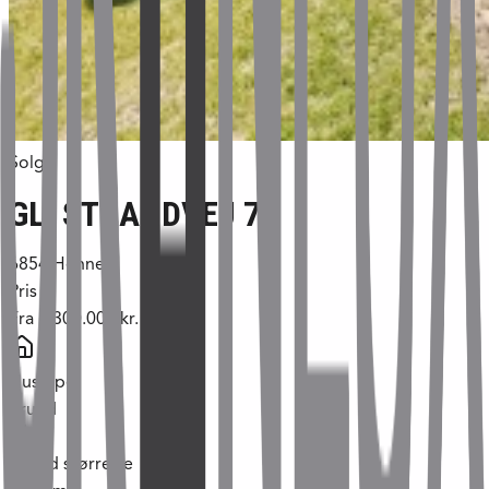
Solgt
GL. STRANDVEJ 74
6854
Henne
Pris
Fra
1.300.000 kr.
Hustype
grund
Grund størrelse