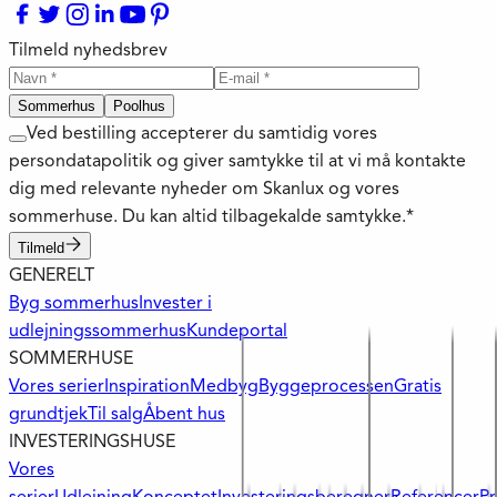
Tilmeld nyhedsbrev
Sommerhus
Poolhus
Ved bestilling accepterer du samtidig vores
persondatapolitik og giver samtykke til at vi må kontakte
dig med relevante nyheder om Skanlux og vores
sommerhuse. Du kan altid tilbagekalde samtykke.*
Tilmeld
GENERELT
Byg sommerhus
Invester i
udlejningssommerhus
Kundeportal
SOMMERHUSE
Vores serier
Inspiration
Medbyg
Byggeprocessen
Gratis
grundtjek
Til salg
Åbent hus
INVESTERINGSHUSE
Vores