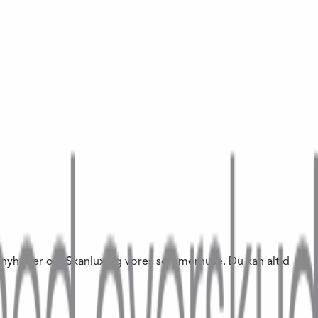
te nyheder om Skanlux og vores sommerhuse. Du kan altid