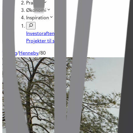
Praktisk
Økonomi
Inspiration
Investoraftener
Projekter til salg
Til salg
/
Henneby
/
80