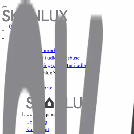
Byg sommerhus
Investér i udlejningshuse
Investeringsprojekter i udlandet
Om Skanlux
Kontakt
Kundeportal
Udlejningshuse
Udlejning
Konceptet