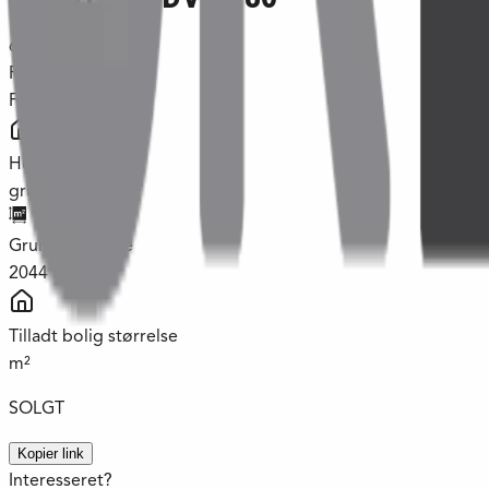
6854
Henne
Pris
Fra
1.200.000 kr.
Hustype
grund
Grund størrelse
2044
m²
Tilladt bolig størrelse
m²
SOLGT
Kopier link
Interesseret?